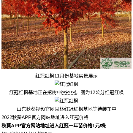
红冠红枫11月份基地实景展示
红冠红枫基地正在挖树中，图为12公分红冠红枫
山东秋葵视频官网园林红冠红枫基地等待装车中
2022秋葵APP官方网站地址进入红冠价格
秋葵APP官方网站地址进入红冠一年苗价格1元/株