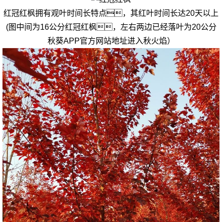
红冠红枫拥有观叶时间长特点，其红叶时间长达20天以上
(图中间为16公分红冠红枫，左右两边已经落叶为20公分
秋葵APP官方网站地址进入秋火焰）