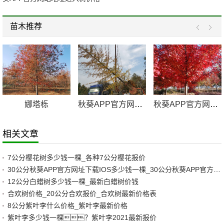
苗木推荐
娜塔栎
秋葵APP官方网站地址进入
秋葵APP官方网址下载IOS
相关文章
7公分樱花树多少钱一棵_各种7公分樱花报价
30公分秋葵APP官方网址下载IOS多少钱一棵_30公分秋葵APP官方网址下载IOS价格
12公分白蜡树多少钱一棵_最新白蜡树价钱
合欢树价格_20公分合欢报价_合欢树最新价格表
8公分紫叶李什么价格_紫叶李最新价格
紫叶李多少钱一棵？紫叶李2021最新报价