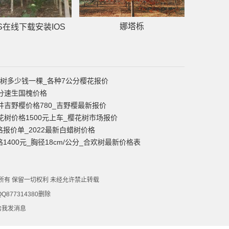
娜塔栎
秋葵AP
S在线下载安装IOS
花树多少钱一棵_各种7公分樱花报价
公分速生国槐价格
井吉野樱价格780_吉野樱最新报价
花树价格1500元上车_樱花树市场报价
报价单_2022最新白蜡树价格
1400元_胸径18cm/公分_合欢树最新价格表
 版权所有 保留一切权利 未经允许禁止转载
77314380删除