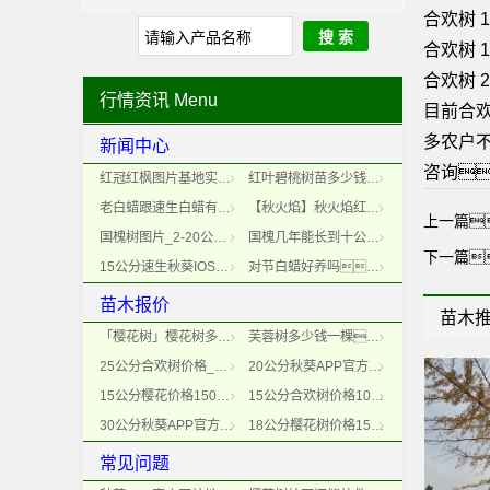
合欢树 1
合欢树 1
合欢树 2
行情资讯
Menu
目前合
多农户
新闻中心
咨询
红冠红枫图片基地实拍_红冠红枫展示
红叶碧桃树苗多少钱一棵？_碧桃基地最新价格
老白蜡跟速生白蜡有什么不同？
【秋火焰】秋火焰红枫_秋火焰病害防治
上一篇
国槐树图片_2-20公分国槐树图片大全
国槐几年能长到十公分_国槐树生长秘籍
下一篇
15公分速生秋葵IOS在线下载安装IOS多少钱一棵？
对节白蜡好养吗？别自欺欺人了，浇水都不懂还谈什么旺盛
苗木报价
苗木
「樱花树」樱花树多少钱一棵？最新樱花树市场价格
芙蓉树多少钱一棵？合欢树最新基地报价
25公分合欢树价格_合欢最新价格
20公分秋葵APP官方网站地址进入多少钱一棵_最新秋葵APP官方网站地址进入树价格
15公分樱花价格1500元-2022年樱花价格-樱花报价
15公分合欢树价格1000元_基地最新合欢价格表
30公分秋葵APP官方网址下载IOS多少钱一棵_30公分秋葵APP官方网址下载IOS价格
18公分樱花树价格1500元上车_樱花树市场报价
常见问题