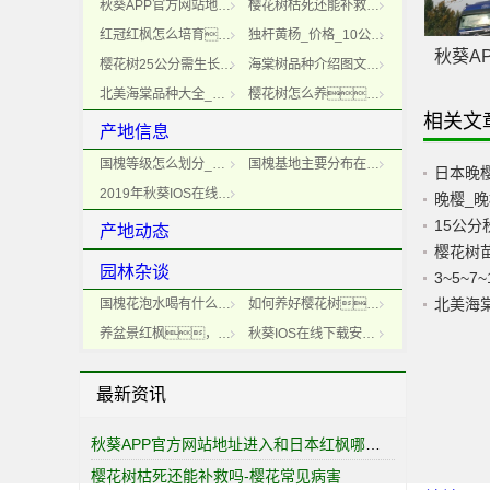
秋葵APP官方网站地址进入和日本红枫哪个好_区别对比
樱花树枯死还能补救吗-樱花常见病害
红冠红枫怎么培育？来看最新技术(图文)
独杆黄杨_价格_10公分独杆黄杨多少钱一棵？
娜塔栎
秋葵A
OS在线下载安装IOS
樱花树25公分需生长多少年_樱花树生长速度是多少
海棠树品种介绍图文_海棠树价格行情
北美海棠品种大全_北美海棠品种介绍_北美海棠基地
樱花树怎么养？樱花树种植管理技术
相关文
产地信息
国槐等级怎么划分_国槐规格一二级区别
国槐基地主要分布在哪里？
日本晚
2019年秋葵IOS在线下载安装IOS种植前景
晚樱_晚
产地动态
樱花树
园林杂谈
3~5~
北美海棠
国槐花泡水喝有什么功效？-国槐花功效以及制作
如何养好樱花树？务必要记牢下面这几点！
养盆景红枫，如何解决冬天脱叶?这4点搞好，事半功倍!
秋葵IOS在线下载安装IOS扦插具体操作步骤详解
最新资讯
秋葵APP官方网站地址进入和日本红枫哪个好_区别对比
樱花树枯死还能补救吗-樱花常见病害