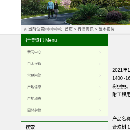
当前位置：
首页
>
行情资讯
>
苗木报价
行情资讯
Menu
新闻中心
苗木报价
2021
常见问题
1400
树
产地信息
附工程
产地动态
园林杂谈
产品名称
合欢树 1
搜索