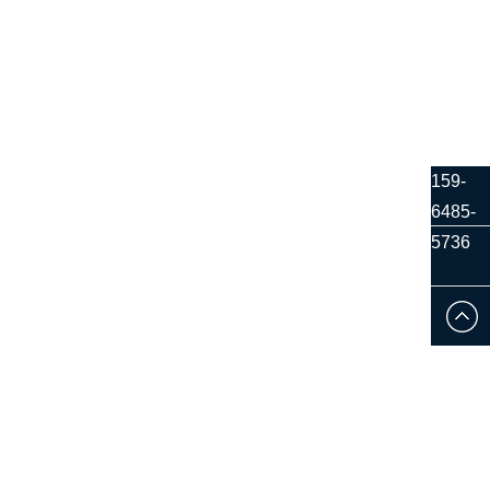
159-
6485-
5736