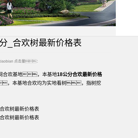
/公分_合欢树最新价格表
obian
点击量：
官网合欢基地，本基地
18公分合欢最新价格
亡，本基地合欢均为实地看树，指树挖